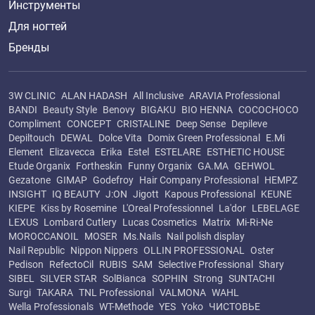
Инструменты
Для ногтей
Бренды
3W CLINIC
ALAN HADASH
All Inclusive
ARAVIA Professional
BANDI
Beauty Style
Benovy
BIGAKU
BIO HENNA
COCOCHOCO
Compliment
CONCEPT
CRISTALINE
Deep Sense
Depileve
Depiltouch
DEWAL
Dolce Vita
Domix Green Professional
E.Mi
Element
Elizavecca
Erika
Estel
ESTELARE
ESTHETIC HOUSE
Etude Organix
Fortheskin
Funny Organix
GA.MA
GEHWOL
Gezatone
GIMAP
Godefroy
Hair Company Professional
HEMPZ
INSIGHT
IQ BEAUTY
J:ON
Jigott
Kapous Professional
KEUNE
KIEPE
Kiss by Rosemine
L'Oreal Professionnel
La'dor
LEBELAGE
LEXUS
Lombard Cutlery
Lucas Cosmetics
Matrix
Mi-Ri-Ne
MOROCCANOIL
MOSER
Ms.Nails
Nail polish display
Nail Republic
Nippon Nippers
OLLIN PROFESSIONAL
Oster
Pedison
RefectoCil
RUBIS
SAM
Selective Professional
Shary
SIBEL
SILVER STAR
SolBianca
SOPHIN
Strong
SUNTACHI
Surgi
TAKARA
TNL Professional
VALMONA
WAHL
Wella Professionals
WT-Methode
YES
Yoko
ЧИСТОВЬЕ