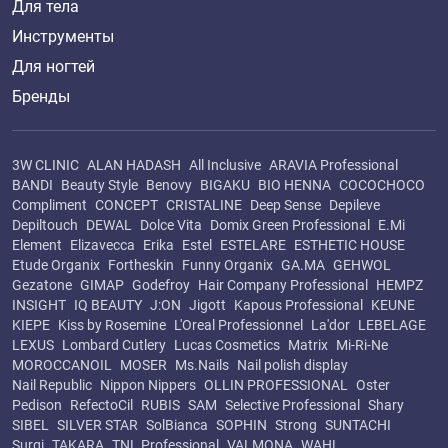
Для тела
Инструменты
Для ногтей
Бренды
3W CLINIC
ALAN HADASH
All Inclusive
ARAVIA Professional
BANDI
Beauty Style
Benovy
BIGAKU
BIO HENNA
COCOCHOCO
Compliment
CONCEPT
CRISTALINE
Deep Sense
Depileve
Depiltouch
DEWAL
Dolce Vita
Domix Green Professional
E.Mi
Element
Elizavecca
Erika
Estel
ESTELARE
ESTHETIC HOUSE
Etude Organix
Fortheskin
Funny Organix
GA.MA
GEHWOL
Gezatone
GIMAP
Godefroy
Hair Company Professional
HEMPZ
INSIGHT
IQ BEAUTY
J:ON
Jigott
Kapous Professional
KEUNE
KIEPE
Kiss by Rosemine
L'Oreal Professionnel
La'dor
LEBELAGE
LEXUS
Lombard Cutlery
Lucas Cosmetics
Matrix
Mi-Ri-Ne
MOROCCANOIL
MOSER
Ms.Nails
Nail polish display
Nail Republic
Nippon Nippers
OLLIN PROFESSIONAL
Oster
Pedison
RefectoCil
RUBIS
SAM
Selective Professional
Shary
SIBEL
SILVER STAR
SolBianca
SOPHIN
Strong
SUNTACHI
Surgi
TAKARA
TNL Professional
VALMONA
WAHL