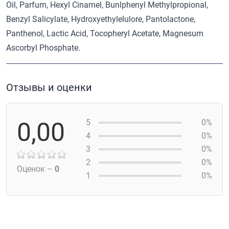
Oil, Parfum, Hexyl Cinamel, Bunlphenyl Methylpropional,
Benzyl Salicylate, Hydroxyethylelulore, Pantolactone,
Panthenol, Lactic Acid, Tocopheryl Acetate, Magnesum
Ascorbyl Phosphate.
Отзывы и оценки
0,00
5
0%
4
0%
3
0%
2
0%
Оценок –
0
1
0%