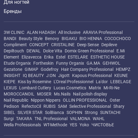
Для ногтей
Бренды
3W CLINIC
ALAN HADASH
All Inclusive
ARAVIA Professional
BANDI
Beauty Style
Benovy
BIGAKU
BIO HENNA
COCOCHOCO
Compliment
CONCEPT
CRISTALINE
Deep Sense
Depileve
Depiltouch
DEWAL
Dolce Vita
Domix Green Professional
E.Mi
Element
Elizavecca
Erika
Estel
ESTELARE
ESTHETIC HOUSE
Etude Organix
Fortheskin
Funny Organix
GA.MA
GEHWOL
Gezatone
GIMAP
Godefroy
Hair Company Professional
HEMPZ
INSIGHT
IQ BEAUTY
J:ON
Jigott
Kapous Professional
KEUNE
KIEPE
Kiss by Rosemine
L'Oreal Professionnel
La'dor
LEBELAGE
LEXUS
Lombard Cutlery
Lucas Cosmetics
Matrix
Mi-Ri-Ne
MOROCCANOIL
MOSER
Ms.Nails
Nail polish display
Nail Republic
Nippon Nippers
OLLIN PROFESSIONAL
Oster
Pedison
RefectoCil
RUBIS
SAM
Selective Professional
Shary
SIBEL
SILVER STAR
SolBianca
SOPHIN
Strong
SUNTACHI
Surgi
TAKARA
TNL Professional
VALMONA
WAHL
Wella Professionals
WT-Methode
YES
Yoko
ЧИСТОВЬЕ