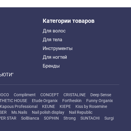
Категории товаров
Для волос
Для тела
Инструменты
Для ногтей
Бренды
БЬЮТИ"
HOCO
Compliment
CONCEPT
CRISTALINE
Deep Sense
THETIC HOUSE
Etude Organix
Fortheskin
Funny Organix
Kapous Professional
KEUNE
KIEPE
Kiss by Rosemine
SER
Ms.Nails
Nail polish display
Nail Republic
VER STAR
SolBianca
SOPHIN
Strong
SUNTACHI
Surgi