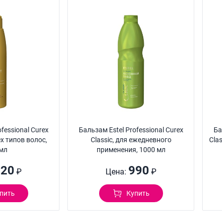
fessional Curex
Бальзам Estel Professional Curex
Ба
сех типов волос,
Classic, для ежедневного
Cla
мл
применения, 1000 мл
520
990
₽
Цена:
₽
пить
Купить