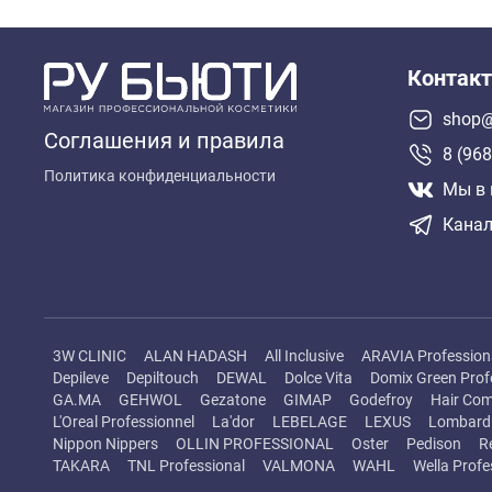
Контак
shop@
Соглашения и правила
8 (968
Политика конфиденциальности
Мы в 
Канал
3W CLINIC
ALAN HADASH
All Inclusive
ARAVIA Profession
Depileve
Depiltouch
DEWAL
Dolce Vita
Domix Green Prof
GA.MA
GEHWOL
Gezatone
GIMAP
Godefroy
Hair Com
L'Oreal Professionnel
La'dor
LEBELAGE
LEXUS
Lombard 
Nippon Nippers
OLLIN PROFESSIONAL
Oster
Pedison
R
TAKARA
TNL Professional
VALMONA
WAHL
Wella Profe