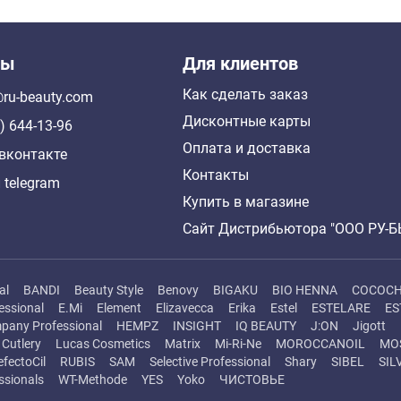
ты
Для клиентов
Как сделать заказ
ru-beauty.com
Дисконтные карты
) 644-13-96
Оплата и доставка
вконтакте
Контакты
 telegram
Купить в магазине
Сайт Дистрибьютора "ООО РУ-
al
BANDI
Beauty Style
Benovy
BIGAKU
BIO HENNA
COCOC
essional
E.Mi
Element
Elizavecca
Erika
Estel
ESTELARE
ES
pany Professional
HEMPZ
INSIGHT
IQ BEAUTY
J:ON
Jigott
Cutlery
Lucas Cosmetics
Matrix
Mi-Ri-Ne
MOROCCANOIL
MO
efectoCil
RUBIS
SAM
Selective Professional
Shary
SIBEL
SIL
ssionals
WT-Methode
YES
Yoko
ЧИСТОВЬЕ