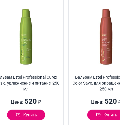
льзам Estel Professional Curex
Бальзам Estel Professional Cu
ssic, увлажнение и питание, 250
Color Save, для окрашенных во
мл
250 мл
520
520
Цена:
₽
Цена:
₽
Купить
Купить