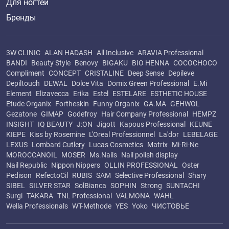
Для ногтей
Бренды
3W CLINIC
ALAN HADASH
All Inclusive
ARAVIA Professional
BANDI
Beauty Style
Benovy
BIGAKU
BIO HENNA
COCOCHOCO
Compliment
CONCEPT
CRISTALINE
Deep Sense
Depileve
Depiltouch
DEWAL
Dolce Vita
Domix Green Professional
E.Mi
Element
Elizavecca
Erika
Estel
ESTELARE
ESTHETIC HOUSE
Etude Organix
Fortheskin
Funny Organix
GA.MA
GEHWOL
Gezatone
GIMAP
Godefroy
Hair Company Professional
HEMPZ
INSIGHT
IQ BEAUTY
J:ON
Jigott
Kapous Professional
KEUNE
KIEPE
Kiss by Rosemine
L'Oreal Professionnel
La'dor
LEBELAGE
LEXUS
Lombard Cutlery
Lucas Cosmetics
Matrix
Mi-Ri-Ne
MOROCCANOIL
MOSER
Ms.Nails
Nail polish display
Nail Republic
Nippon Nippers
OLLIN PROFESSIONAL
Oster
Pedison
RefectoCil
RUBIS
SAM
Selective Professional
Shary
SIBEL
SILVER STAR
SolBianca
SOPHIN
Strong
SUNTACHI
Surgi
TAKARA
TNL Professional
VALMONA
WAHL
Wella Professionals
WT-Methode
YES
Yoko
ЧИСТОВЬЕ