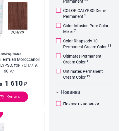
53
Permanent
COLOR CALYPSO Demi-
1
Permanent
Color Infusion Pure Color
7
Mixer
Color Rhapsody 10
15
Permanent Cream Color
рем-краска
Ultimates Permanent
нентная Moroccanoil
1
Cream Color
YPSO, тон 7CH/7.9,
60 мл
Untimates Permanent
19
Cream Color
1 610
а:
₽
Новинки
Купить
Показать новинки