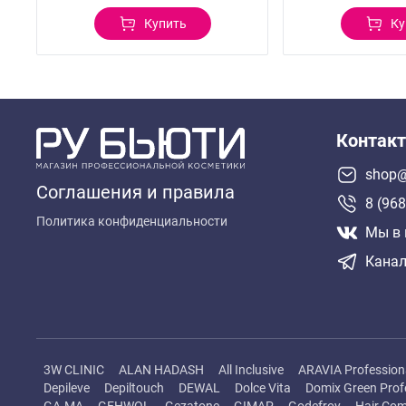
Купить
Ку
Контак
shop@
Соглашения и правила
8 (968
Политика конфиденциальности
Мы в 
Канал
3W CLINIC
ALAN HADASH
All Inclusive
ARAVIA Profession
Depileve
Depiltouch
DEWAL
Dolce Vita
Domix Green Prof