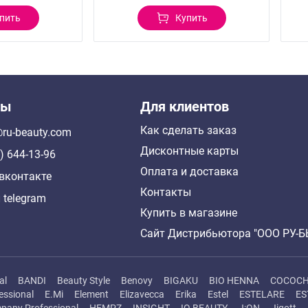
пить
Купить
ты
Для клиентов
Как сделать заказ
ru-beauty.com
Дисконтные карты
) 644-13-96
Оплата и доставка
вконтакте
Контакты
 telegram
Купить в магазине
Сайт Дистрибьютора "ООО РУ-
al
BANDI
Beauty Style
Benovy
BIGAKU
BIO HENNA
COCOC
essional
E.Mi
Element
Elizavecca
Erika
Estel
ESTELARE
ES