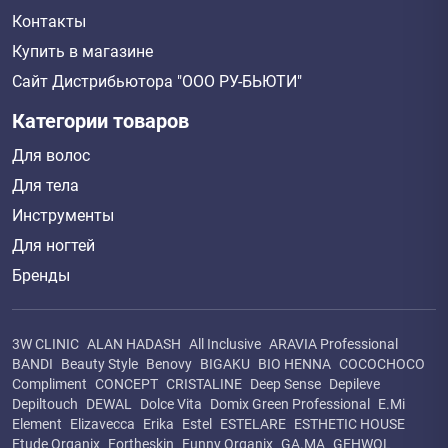
Контакты
Купить в магазине
Сайт Дистрибьютора "ООО РУ-БЬЮТИ"
Категории товаров
Для волос
Для тела
Инструменты
Для ногтей
Бренды
3W CLINIC
ALAN HADASH
All Inclusive
ARAVIA Professional
BANDI
Beauty Style
Benovy
BIGAKU
BIO HENNA
COCOCHOCO
Compliment
CONCEPT
CRISTALINE
Deep Sense
Depileve
Depiltouch
DEWAL
Dolce Vita
Domix Green Professional
E.Mi
Element
Elizavecca
Erika
Estel
ESTELARE
ESTHETIC HOUSE
Etude Organix
Fortheskin
Funny Organix
GA.MA
GEHWOL