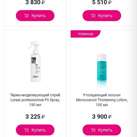
3 830
5 510
₽
₽
Купить
Купить
Новинка
Термо-моделирующий спрей
Утолщающий лосьон
Loreal professionnel Pli Spray,
Moroccanoil Thickening Lotion,
190 мл
100 мл
3 225
3 900
₽
₽
Купить
Купить