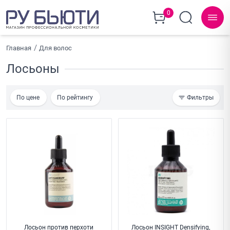
0
Главная
Для волос
Лосьоны
По цене
По рейтингу
Фильтры
Лосьон против перхоти
Лосьон INSIGHT Densifying,