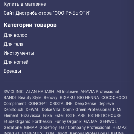
Купить в магазине
Сайт Дистрибьютора "ООО РУ-БЬЮТИ"
Категории товаров
Для волос
Для тела
Инструменты
Для ногтей
Бренды
3W CLINIC
ALAN HADASH
All Inclusive
ARAVIA Professional
BANDI
Beauty Style
Benovy
BIGAKU
BIO HENNA
COCOCHOCO
Compliment
CONCEPT
CRISTALINE
Deep Sense
Depileve
Depiltouch
DEWAL
Dolce Vita
Domix Green Professional
E.Mi
Element
Elizavecca
Erika
Estel
ESTELARE
ESTHETIC HOUSE
Etude Organix
Fortheskin
Funny Organix
GA.MA
GEHWOL
Gezatone
GIMAP
Godefroy
Hair Company Professional
HEMPZ
INSIGHT
IQ BEAUTY
J:ON
Jigott
Kapous Professional
KEUNE