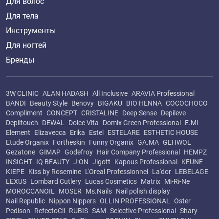
Для волос
Для тела
Инструменты
Для ногтей
Бренды
3W CLINIC
ALAN HADASH
All Inclusive
ARAVIA Professional
BANDI
Beauty Style
Benovy
BIGAKU
BIO HENNA
COCOCHOCO
Compliment
CONCEPT
CRISTALINE
Deep Sense
Depileve
Depiltouch
DEWAL
Dolce Vita
Domix Green Professional
E.Mi
Element
Elizavecca
Erika
Estel
ESTELARE
ESTHETIC HOUSE
Etude Organix
Fortheskin
Funny Organix
GA.MA
GEHWOL
Gezatone
GIMAP
Godefroy
Hair Company Professional
HEMPZ
INSIGHT
IQ BEAUTY
J:ON
Jigott
Kapous Professional
KEUNE
KIEPE
Kiss by Rosemine
L'Oreal Professionnel
La'dor
LEBELAGE
LEXUS
Lombard Cutlery
Lucas Cosmetics
Matrix
Mi-Ri-Ne
MOROCCANOIL
MOSER
Ms.Nails
Nail polish display
Nail Republic
Nippon Nippers
OLLIN PROFESSIONAL
Oster
Pedison
RefectoCil
RUBIS
SAM
Selective Professional
Shary