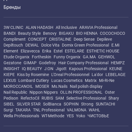
Бренды
3W CLINIC
ALAN HADASH
All Inclusive
ARAVIA Professional
BANDI
Beauty Style
Benovy
BIGAKU
BIO HENNA
COCOCHOCO
Compliment
CONCEPT
CRISTALINE
Deep Sense
Depileve
Depiltouch
DEWAL
Dolce Vita
Domix Green Professional
E.Mi
Element
Elizavecca
Erika
Estel
ESTELARE
ESTHETIC HOUSE
Etude Organix
Fortheskin
Funny Organix
GA.MA
GEHWOL
Gezatone
GIMAP
Godefroy
Hair Company Professional
HEMPZ
INSIGHT
IQ BEAUTY
J:ON
Jigott
Kapous Professional
KEUNE
KIEPE
Kiss by Rosemine
L'Oreal Professionnel
La'dor
LEBELAGE
LEXUS
Lombard Cutlery
Lucas Cosmetics
Matrix
Mi-Ri-Ne
MOROCCANOIL
MOSER
Ms.Nails
Nail polish display
Nail Republic
Nippon Nippers
OLLIN PROFESSIONAL
Oster
Pedison
RefectoCil
RUBIS
SAM
Selective Professional
Shary
SIBEL
SILVER STAR
SolBianca
SOPHIN
Strong
SUNTACHI
Surgi
TAKARA
TNL Professional
VALMONA
WAHL
Wella Professionals
WT-Methode
YES
Yoko
ЧИСТОВЬЕ