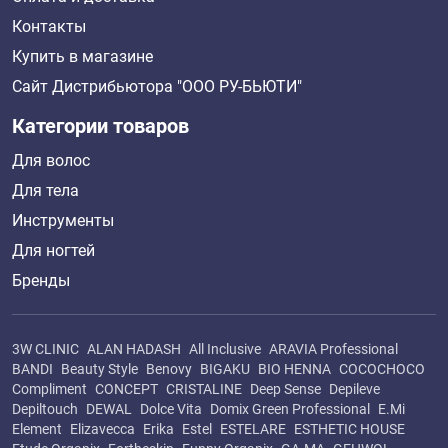
Контакты
Купить в магазине
Сайт Дистрибьютора "ООО РУ-БЬЮТИ"
Категории товаров
Для волос
Для тела
Инструменты
Для ногтей
Бренды
3W CLINIC
ALAN HADASH
All Inclusive
ARAVIA Professional
BANDI
Beauty Style
Benovy
BIGAKU
BIO HENNA
COCOCHOCO
Compliment
CONCEPT
CRISTALINE
Deep Sense
Depileve
Depiltouch
DEWAL
Dolce Vita
Domix Green Professional
E.Mi
Element
Elizavecca
Erika
Estel
ESTELARE
ESTHETIC HOUSE