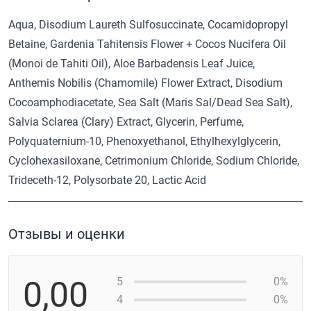
Aqua, Disodium Laureth Sulfosuccinate, Cocamidopropyl
Betaine, Gardenia Tahitensis Flower + Cocos Nucifera Oil
(Monoi de Tahiti Oil), Aloe Barbadensis Leaf Juice,
Anthemis Nobilis (Chamomile) Flower Extract, Disodium
Cocoamphodiacetate, Sea Salt (Maris Sal/Dead Sea Salt),
Salvia Sclarea (Clary) Extract, Glycerin, Perfume,
Polyquaternium-10, Phenoxyethanol, Ethylhexylglycerin,
Cyclohexasiloxane, Cetrimonium Chloride, Sodium Chloride,
Trideceth-12, Polysorbate 20, Lactic Acid
Отзывы и оценки
0,00
5
0%
4
0%