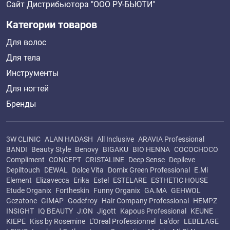
Сайт Дистрибьютора "ООО РУ-БЬЮТИ"
Категории товаров
Для волос
Для тела
Инструменты
Для ногтей
Бренды
3W CLINIC
ALAN HADASH
All Inclusive
ARAVIA Professional
BANDI
Beauty Style
Benovy
BIGAKU
BIO HENNA
COCOCHOCO
Compliment
CONCEPT
CRISTALINE
Deep Sense
Depileve
Depiltouch
DEWAL
Dolce Vita
Domix Green Professional
E.Mi
Element
Elizavecca
Erika
Estel
ESTELARE
ESTHETIC HOUSE
Etude Organix
Fortheskin
Funny Organix
GA.MA
GEHWOL
Gezatone
GIMAP
Godefroy
Hair Company Professional
HEMPZ
INSIGHT
IQ BEAUTY
J:ON
Jigott
Kapous Professional
KEUNE
KIEPE
Kiss by Rosemine
L'Oreal Professionnel
La'dor
LEBELAGE