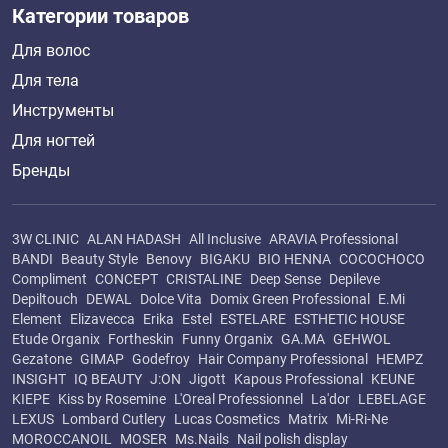
Категории товаров
Для волос
Для тела
Инструменты
Для ногтей
Бренды
3W CLINIC
ALAN HADASH
All Inclusive
ARAVIA Professional
BANDI
Beauty Style
Benovy
BIGAKU
BIO HENNA
COCOCHOCO
Compliment
CONCEPT
CRISTALINE
Deep Sense
Depileve
Depiltouch
DEWAL
Dolce Vita
Domix Green Professional
E.Mi
Element
Elizavecca
Erika
Estel
ESTELARE
ESTHETIC HOUSE
Etude Organix
Fortheskin
Funny Organix
GA.MA
GEHWOL
Gezatone
GIMAP
Godefroy
Hair Company Professional
HEMPZ
INSIGHT
IQ BEAUTY
J:ON
Jigott
Kapous Professional
KEUNE
KIEPE
Kiss by Rosemine
L'Oreal Professionnel
La'dor
LEBELAGE
LEXUS
Lombard Cutlery
Lucas Cosmetics
Matrix
Mi-Ri-Ne
MOROCCANOIL
MOSER
Ms.Nails
Nail polish display