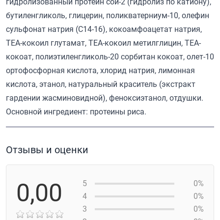
гидролизованный протеин сои-2 (гидролиз по катиону),
бутиленгликоль, глицерин, поликватерниум-10, олефин
сульфонат натрия (C14-16), кокоамфоацетат натрия,
ТЕА-кокоил глутамат, TEA-кокоил метилглицин, ТЕА-
кокоат, полиэтиленгликоль-20 сорбитан кокоат, олет-10
ортофосфорная кислота, хлорид натрия, лимонная
кислота, этанол, натуральный краситель (экстракт
гардении жасминовидной), феноксиэтанол, отдушки.
Основной ингредиент: протеины риса.
Отзывы и оценки
0,00
5
0%
4
0%
3
0%