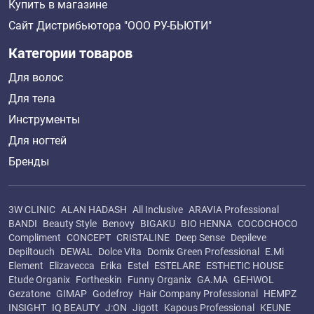
Купить в магазине
Сайт Дистрибьютора "ООО РУ-БЬЮТИ"
Категории товаров
Для волос
Для тела
Инструменты
Для ногтей
Бренды
3W CLINIC
ALAN HADASH
All Inclusive
ARAVIA Professional
BANDI
Beauty Style
Benovy
BIGAKU
BIO HENNA
COCOCHOCO
Compliment
CONCEPT
CRISTALINE
Deep Sense
Depileve
Depiltouch
DEWAL
Dolce Vita
Domix Green Professional
E.Mi
Element
Elizavecca
Erika
Estel
ESTELARE
ESTHETIC HOUSE
Etude Organix
Fortheskin
Funny Organix
GA.MA
GEHWOL
Gezatone
GIMAP
Godefroy
Hair Company Professional
HEMPZ
INSIGHT
IQ BEAUTY
J:ON
Jigott
Kapous Professional
KEUNE