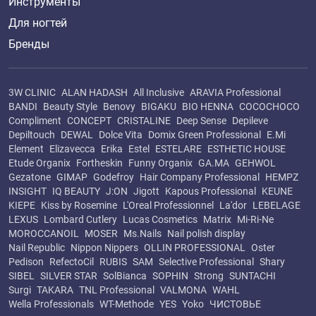
Инструменты
Для ногтей
Бренды
3W CLINIC
ALAN HADASH
All Inclusive
ARAVIA Professional
BANDI
Beauty Style
Benovy
BIGAKU
BIO HENNA
COCOCHOCO
Compliment
CONCEPT
CRISTALINE
Deep Sense
Depileve
Depiltouch
DEWAL
Dolce Vita
Domix Green Professional
E.Mi
Element
Elizavecca
Erika
Estel
ESTELARE
ESTHETIC HOUSE
Etude Organix
Fortheskin
Funny Organix
GA.MA
GEHWOL
Gezatone
GIMAP
Godefroy
Hair Company Professional
HEMPZ
INSIGHT
IQ BEAUTY
J:ON
Jigott
Kapous Professional
KEUNE
KIEPE
Kiss by Rosemine
L'Oreal Professionnel
La'dor
LEBELAGE
LEXUS
Lombard Cutlery
Lucas Cosmetics
Matrix
Mi-Ri-Ne
MOROCCANOIL
MOSER
Ms.Nails
Nail polish display
Nail Republic
Nippon Nippers
OLLIN PROFESSIONAL
Oster
Pedison
RefectoCil
RUBIS
SAM
Selective Professional
Shary
SIBEL
SILVER STAR
SolBianca
SOPHIN
Strong
SUNTACHI
Surgi
TAKARA
TNL Professional
VALMONA
WAHL
Wella Professionals
WT-Methode
YES
Yoko
ЧИСТОВЬЕ