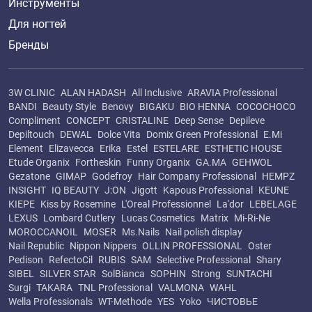
Инструменты
Для ногтей
Бренды
3W CLINIC
ALAN HADASH
All Inclusive
ARAVIA Professional
BANDI
Beauty Style
Benovy
BIGAKU
BIO HENNA
COCOCHOCO
Compliment
CONCEPT
CRISTALINE
Deep Sense
Depileve
Depiltouch
DEWAL
Dolce Vita
Domix Green Professional
E.Mi
Element
Elizavecca
Erika
Estel
ESTELARE
ESTHETIC HOUSE
Etude Organix
Fortheskin
Funny Organix
GA.MA
GEHWOL
Gezatone
GIMAP
Godefroy
Hair Company Professional
HEMPZ
INSIGHT
IQ BEAUTY
J:ON
Jigott
Kapous Professional
KEUNE
KIEPE
Kiss by Rosemine
L'Oreal Professionnel
La'dor
LEBELAGE
LEXUS
Lombard Cutlery
Lucas Cosmetics
Matrix
Mi-Ri-Ne
MOROCCANOIL
MOSER
Ms.Nails
Nail polish display
Nail Republic
Nippon Nippers
OLLIN PROFESSIONAL
Oster
Pedison
RefectoCil
RUBIS
SAM
Selective Professional
Shary
SIBEL
SILVER STAR
SolBianca
SOPHIN
Strong
SUNTACHI
Surgi
TAKARA
TNL Professional
VALMONA
WAHL
Wella Professionals
WT-Methode
YES
Yoko
ЧИСТОВЬЕ