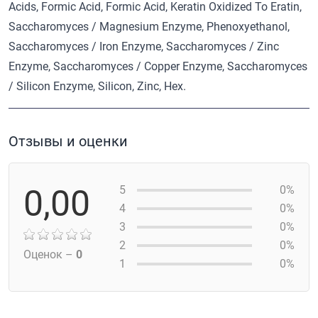
Acids, Formic Acid, Formic Acid, Keratin Oxidized To Eratin,
Saccharomyces / Magnesium Enzyme, Phenoxyethanol,
Saccharomyces / Iron Enzyme, Saccharomyces / Zinc
Enzyme, Saccharomyces / Copper Enzyme, Saccharomyces
/ Silicon Enzyme, Silicon, Zinc, Hex.
Отзывы и оценки
0,00
5
0%
4
0%
3
0%
2
0%
Оценок –
0
1
0%