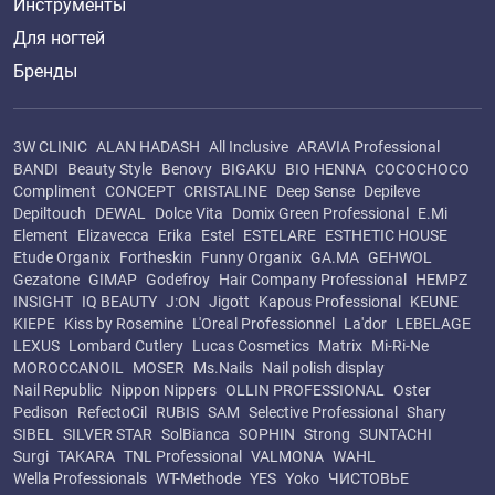
Инструменты
Для ногтей
Бренды
3W CLINIC
ALAN HADASH
All Inclusive
ARAVIA Professional
BANDI
Beauty Style
Benovy
BIGAKU
BIO HENNA
COCOCHOCO
Compliment
CONCEPT
CRISTALINE
Deep Sense
Depileve
Depiltouch
DEWAL
Dolce Vita
Domix Green Professional
E.Mi
Element
Elizavecca
Erika
Estel
ESTELARE
ESTHETIC HOUSE
Etude Organix
Fortheskin
Funny Organix
GA.MA
GEHWOL
Gezatone
GIMAP
Godefroy
Hair Company Professional
HEMPZ
INSIGHT
IQ BEAUTY
J:ON
Jigott
Kapous Professional
KEUNE
KIEPE
Kiss by Rosemine
L'Oreal Professionnel
La'dor
LEBELAGE
LEXUS
Lombard Cutlery
Lucas Cosmetics
Matrix
Mi-Ri-Ne
MOROCCANOIL
MOSER
Ms.Nails
Nail polish display
Nail Republic
Nippon Nippers
OLLIN PROFESSIONAL
Oster
Pedison
RefectoCil
RUBIS
SAM
Selective Professional
Shary
SIBEL
SILVER STAR
SolBianca
SOPHIN
Strong
SUNTACHI
Surgi
TAKARA
TNL Professional
VALMONA
WAHL
Wella Professionals
WT-Methode
YES
Yoko
ЧИСТОВЬЕ