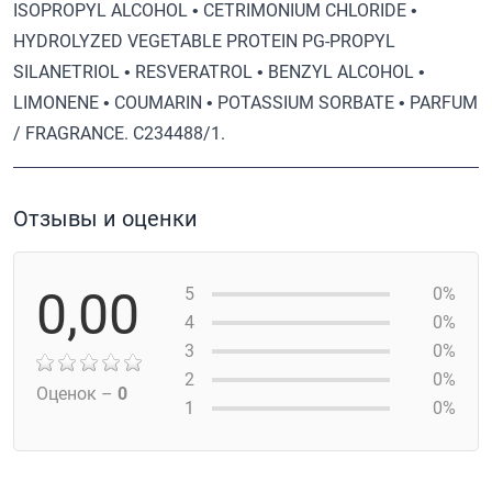
ISOPROPYL ALCOHOL • CETRIMONIUM CHLORIDE •
HYDROLYZED VEGETABLE PROTEIN PG-PROPYL
SILANETRIOL • RESVERATROL • BENZYL ALCOHOL •
LIMONENE • COUMARIN • POTASSIUM SORBATE • PARFUM
/ FRAGRANCE. C234488/1.
Отзывы и оценки
0,00
5
0%
4
0%
3
0%
2
0%
Оценок –
0
1
0%