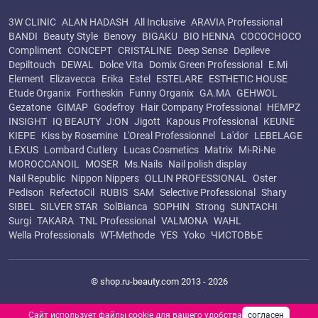
3W CLINIC
ALAN HADASH
All Inclusive
ARAVIA Professional
BANDI
Beauty Style
Benovy
BIGAKU
BIO HENNA
COCOCHOCO
Compliment
CONCEPT
CRISTALINE
Deep Sense
Depileve
Depiltouch
DEWAL
Dolce Vita
Domix Green Professional
E.Mi
Element
Elizavecca
Erika
Estel
ESTELARE
ESTHETIC HOUSE
Etude Organix
Fortheskin
Funny Organix
GA.MA
GEHWOL
Gezatone
GIMAP
Godefroy
Hair Company Professional
HEMPZ
INSIGHT
IQ BEAUTY
J:ON
Jigott
Kapous Professional
KEUNE
KIEPE
Kiss by Rosemine
L'Oreal Professionnel
La'dor
LEBELAGE
LEXUS
Lombard Cutlery
Lucas Cosmetics
Matrix
Mi-Ri-Ne
MOROCCANOIL
MOSER
Ms.Nails
Nail polish display
Nail Republic
Nippon Nippers
OLLIN PROFESSIONAL
Oster
Pedison
RefectoCil
RUBIS
SAM
Selective Professional
Shary
SIBEL
SILVER STAR
SolBianca
SOPHIN
Strong
SUNTACHI
Surgi
TAKARA
TNL Professional
VALMONA
WAHL
Wella Professionals
WT-Methode
YES
Yoko
ЧИСТОВЬЕ
© shop.ru-beauty.com 2013 - 2026
Сайт использует файлы cookie для вашего удобства
согласен