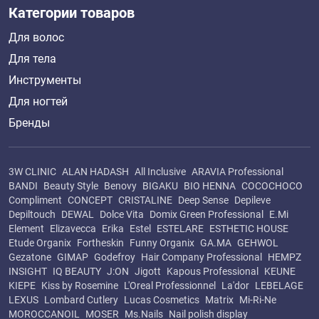
Категории товаров
Для волос
Для тела
Инструменты
Для ногтей
Бренды
3W CLINIC
ALAN HADASH
All Inclusive
ARAVIA Professional
BANDI
Beauty Style
Benovy
BIGAKU
BIO HENNA
COCOCHOCO
Compliment
CONCEPT
CRISTALINE
Deep Sense
Depileve
Depiltouch
DEWAL
Dolce Vita
Domix Green Professional
E.Mi
Element
Elizavecca
Erika
Estel
ESTELARE
ESTHETIC HOUSE
Etude Organix
Fortheskin
Funny Organix
GA.MA
GEHWOL
Gezatone
GIMAP
Godefroy
Hair Company Professional
HEMPZ
INSIGHT
IQ BEAUTY
J:ON
Jigott
Kapous Professional
KEUNE
KIEPE
Kiss by Rosemine
L'Oreal Professionnel
La'dor
LEBELAGE
LEXUS
Lombard Cutlery
Lucas Cosmetics
Matrix
Mi-Ri-Ne
MOROCCANOIL
MOSER
Ms.Nails
Nail polish display