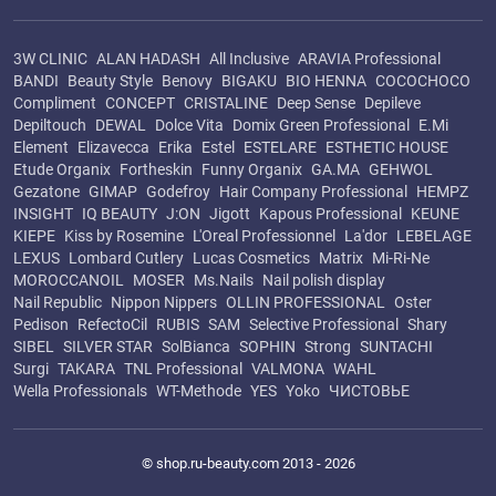
3W CLINIC
ALAN HADASH
All Inclusive
ARAVIA Professional
BANDI
Beauty Style
Benovy
BIGAKU
BIO HENNA
COCOCHOCO
Compliment
CONCEPT
CRISTALINE
Deep Sense
Depileve
Depiltouch
DEWAL
Dolce Vita
Domix Green Professional
E.Mi
Element
Elizavecca
Erika
Estel
ESTELARE
ESTHETIC HOUSE
Etude Organix
Fortheskin
Funny Organix
GA.MA
GEHWOL
Gezatone
GIMAP
Godefroy
Hair Company Professional
HEMPZ
INSIGHT
IQ BEAUTY
J:ON
Jigott
Kapous Professional
KEUNE
KIEPE
Kiss by Rosemine
L'Oreal Professionnel
La'dor
LEBELAGE
LEXUS
Lombard Cutlery
Lucas Cosmetics
Matrix
Mi-Ri-Ne
MOROCCANOIL
MOSER
Ms.Nails
Nail polish display
Nail Republic
Nippon Nippers
OLLIN PROFESSIONAL
Oster
Pedison
RefectoCil
RUBIS
SAM
Selective Professional
Shary
SIBEL
SILVER STAR
SolBianca
SOPHIN
Strong
SUNTACHI
Surgi
TAKARA
TNL Professional
VALMONA
WAHL
Wella Professionals
WT-Methode
YES
Yoko
ЧИСТОВЬЕ
© shop.ru-beauty.com 2013 - 2026