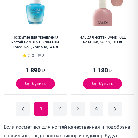
Покрытие для укрепления
Гель для ногтей BANDI GEL,
ногтей BANDI Nail Cure Blue
Rose Tan, №153, 10 мл
Force, Мощь океана,14 мл
3
5.0
1 890
1 180
₽
₽
Купить
Купить
1
2
3
4
Если косметика для ногтей качественная и подобрана
правильно, тогда ваш маникюр и педикюр будут