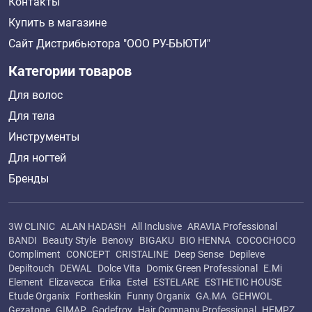
Контакты
Купить в магазине
Сайт Дистрибьютора "ООО РУ-БЬЮТИ"
Категории товаров
Для волос
Для тела
Инструменты
Для ногтей
Бренды
3W CLINIC
ALAN HADASH
All Inclusive
ARAVIA Professional
BANDI
Beauty Style
Benovy
BIGAKU
BIO HENNA
COCOCHOCO
Compliment
CONCEPT
CRISTALINE
Deep Sense
Depileve
Depiltouch
DEWAL
Dolce Vita
Domix Green Professional
E.Mi
Element
Elizavecca
Erika
Estel
ESTELARE
ESTHETIC HOUSE
Etude Organix
Fortheskin
Funny Organix
GA.MA
GEHWOL
Gezatone
GIMAP
Godefroy
Hair Company Professional
HEMPZ