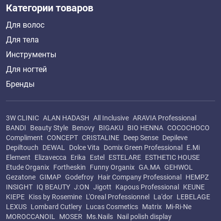
Категории товаров
Для волос
Для тела
Инструменты
Для ногтей
Бренды
3W CLINIC
ALAN HADASH
All Inclusive
ARAVIA Professional
BANDI
Beauty Style
Benovy
BIGAKU
BIO HENNA
COCOCHOCO
Compliment
CONCEPT
CRISTALINE
Deep Sense
Depileve
Depiltouch
DEWAL
Dolce Vita
Domix Green Professional
E.Mi
Element
Elizavecca
Erika
Estel
ESTELARE
ESTHETIC HOUSE
Etude Organix
Fortheskin
Funny Organix
GA.MA
GEHWOL
Gezatone
GIMAP
Godefroy
Hair Company Professional
HEMPZ
INSIGHT
IQ BEAUTY
J:ON
Jigott
Kapous Professional
KEUNE
KIEPE
Kiss by Rosemine
L'Oreal Professionnel
La'dor
LEBELAGE
LEXUS
Lombard Cutlery
Lucas Cosmetics
Matrix
Mi-Ri-Ne
MOROCCANOIL
MOSER
Ms.Nails
Nail polish display