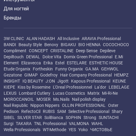
Для ногтей
Бренды
3W CLINIC
ALAN HADASH
All Inclusive
ARAVIA Professional
BANDI
Beauty Style
Benovy
BIGAKU
BIO HENNA
COCOCHOCO
Compliment
CONCEPT
CRISTALINE
Deep Sense
Depileve
Depiltouch
DEWAL
Dolce Vita
Domix Green Professional
E.Mi
Element
Elizavecca
Erika
Estel
ESTELARE
ESTHETIC HOUSE
Etude Organix
Fortheskin
Funny Organix
GA.MA
GEHWOL
Gezatone
GIMAP
Godefroy
Hair Company Professional
HEMPZ
INSIGHT
IQ BEAUTY
J:ON
Jigott
Kapous Professional
KEUNE
KIEPE
Kiss by Rosemine
L'Oreal Professionnel
La'dor
LEBELAGE
LEXUS
Lombard Cutlery
Lucas Cosmetics
Matrix
Mi-Ri-Ne
MOROCCANOIL
MOSER
Ms.Nails
Nail polish display
Nail Republic
Nippon Nippers
OLLIN PROFESSIONAL
Oster
Pedison
RefectoCil
RUBIS
SAM
Selective Professional
Shary
SIBEL
SILVER STAR
SolBianca
SOPHIN
Strong
SUNTACHI
Surgi
TAKARA
TNL Professional
VALMONA
WAHL
Wella Professionals
WT-Methode
YES
Yoko
ЧИСТОВЬЕ