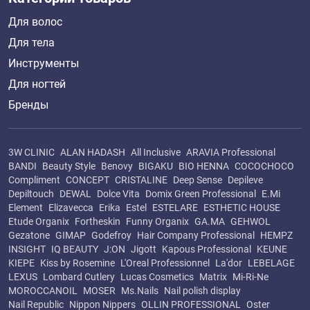
Для волос
Для тела
Инструменты
Для ногтей
Бренды
3W CLINIC
ALAN HADASH
All Inclusive
ARAVIA Professional
BANDI
Beauty Style
Benovy
BIGAKU
BIO HENNA
COCOCHOCO
Compliment
CONCEPT
CRISTALINE
Deep Sense
Depileve
Depiltouch
DEWAL
Dolce Vita
Domix Green Professional
E.Mi
Element
Elizavecca
Erika
Estel
ESTELARE
ESTHETIC HOUSE
Etude Organix
Fortheskin
Funny Organix
GA.MA
GEHWOL
Gezatone
GIMAP
Godefroy
Hair Company Professional
HEMPZ
INSIGHT
IQ BEAUTY
J:ON
Jigott
Kapous Professional
KEUNE
KIEPE
Kiss by Rosemine
L'Oreal Professionnel
La'dor
LEBELAGE
LEXUS
Lombard Cutlery
Lucas Cosmetics
Matrix
Mi-Ri-Ne
MOROCCANOIL
MOSER
Ms.Nails
Nail polish display
Nail Republic
Nippon Nippers
OLLIN PROFESSIONAL
Oster