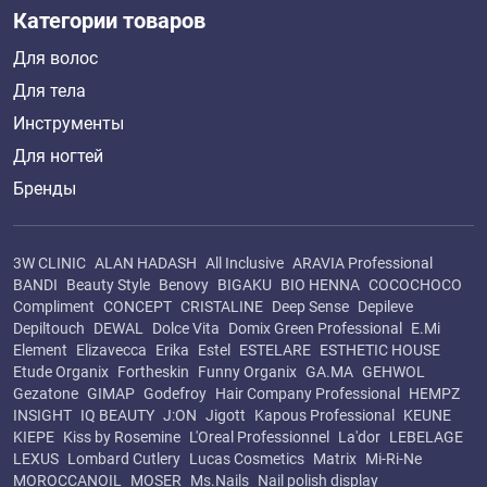
Категории товаров
Для волос
Для тела
Инструменты
Для ногтей
Бренды
3W CLINIC
ALAN HADASH
All Inclusive
ARAVIA Professional
BANDI
Beauty Style
Benovy
BIGAKU
BIO HENNA
COCOCHOCO
Compliment
CONCEPT
CRISTALINE
Deep Sense
Depileve
Depiltouch
DEWAL
Dolce Vita
Domix Green Professional
E.Mi
Element
Elizavecca
Erika
Estel
ESTELARE
ESTHETIC HOUSE
Etude Organix
Fortheskin
Funny Organix
GA.MA
GEHWOL
Gezatone
GIMAP
Godefroy
Hair Company Professional
HEMPZ
INSIGHT
IQ BEAUTY
J:ON
Jigott
Kapous Professional
KEUNE
KIEPE
Kiss by Rosemine
L'Oreal Professionnel
La'dor
LEBELAGE
LEXUS
Lombard Cutlery
Lucas Cosmetics
Matrix
Mi-Ri-Ne
MOROCCANOIL
MOSER
Ms.Nails
Nail polish display