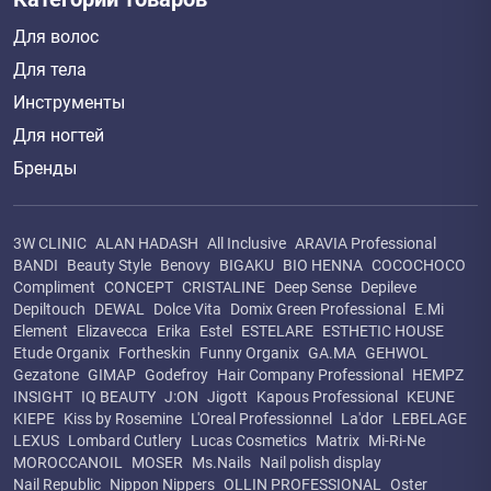
Для волос
Для тела
Инструменты
Для ногтей
Бренды
3W CLINIC
ALAN HADASH
All Inclusive
ARAVIA Professional
BANDI
Beauty Style
Benovy
BIGAKU
BIO HENNA
COCOCHOCO
Compliment
CONCEPT
CRISTALINE
Deep Sense
Depileve
Depiltouch
DEWAL
Dolce Vita
Domix Green Professional
E.Mi
Element
Elizavecca
Erika
Estel
ESTELARE
ESTHETIC HOUSE
Etude Organix
Fortheskin
Funny Organix
GA.MA
GEHWOL
Gezatone
GIMAP
Godefroy
Hair Company Professional
HEMPZ
INSIGHT
IQ BEAUTY
J:ON
Jigott
Kapous Professional
KEUNE
KIEPE
Kiss by Rosemine
L'Oreal Professionnel
La'dor
LEBELAGE
LEXUS
Lombard Cutlery
Lucas Cosmetics
Matrix
Mi-Ri-Ne
MOROCCANOIL
MOSER
Ms.Nails
Nail polish display
Nail Republic
Nippon Nippers
OLLIN PROFESSIONAL
Oster