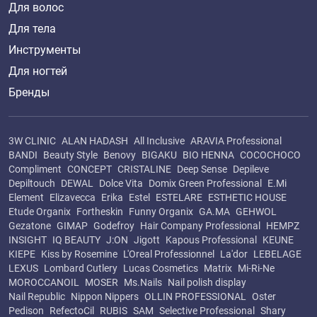
Для волос
Для тела
Инструменты
Для ногтей
Бренды
3W CLINIC
ALAN HADASH
All Inclusive
ARAVIA Professional
BANDI
Beauty Style
Benovy
BIGAKU
BIO HENNA
COCOCHOCO
Compliment
CONCEPT
CRISTALINE
Deep Sense
Depileve
Depiltouch
DEWAL
Dolce Vita
Domix Green Professional
E.Mi
Element
Elizavecca
Erika
Estel
ESTELARE
ESTHETIC HOUSE
Etude Organix
Fortheskin
Funny Organix
GA.MA
GEHWOL
Gezatone
GIMAP
Godefroy
Hair Company Professional
HEMPZ
INSIGHT
IQ BEAUTY
J:ON
Jigott
Kapous Professional
KEUNE
KIEPE
Kiss by Rosemine
L'Oreal Professionnel
La'dor
LEBELAGE
LEXUS
Lombard Cutlery
Lucas Cosmetics
Matrix
Mi-Ri-Ne
MOROCCANOIL
MOSER
Ms.Nails
Nail polish display
Nail Republic
Nippon Nippers
OLLIN PROFESSIONAL
Oster
Pedison
RefectoCil
RUBIS
SAM
Selective Professional
Shary