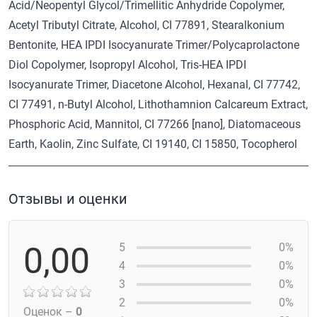
Acid/Neopentyl Glycol/Trimellitic Anhydride Copolymer,
Acetyl Tributyl Citrate, Alcohol, CI 77891, Stearalkonium
Bentonite, HEA IPDI Isocyanurate Trimer/Polycaprolactone
Diol Copolymer, Isopropyl Alcohol, Tris-HEA IPDI
Isocyanurate Trimer, Diacetone Alcohol, Hexanal, CI 77742,
CI 77491, n-Butyl Alcohol, Lithothamnion Calcareum Extract,
Phosphoric Acid, Mannitol, CI 77266 [nano], Diatomaceous
Earth, Kaolin, Zinc Sulfate, CI 19140, CI 15850, Tocopherol
Отзывы и оценки
0,00
5
0%
4
0%
3
0%
2
0%
Оценок –
0