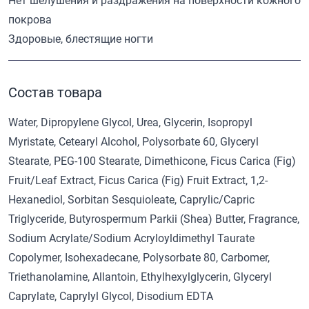
Нет шелушения и раздражения на поверхности кожного
покрова
Здоровые, блестящие ногти
Состав товара
Water, Dipropylene Glycol, Urea, Glycerin, Isopropyl
Myristate, Cetearyl Alcohol, Polysorbate 60, Glyceryl
Stearate, PEG-100 Stearate, Dimethicone, Ficus Carica (Fig)
Fruit/Leaf Extract, Ficus Carica (Fig) Fruit Extract, 1,2-
Hexanediol, Sorbitan Sesquioleate, Caprylic/Capric
Triglyceride, Butyrospermum Parkii (Shea) Butter, Fragrance,
Sodium Acrylate/Sodium Acryloyldimethyl Taurate
Copolymer, Isohexadecane, Polysorbate 80, Carbomer,
Triethanolamine, Allantoin, Ethylhexylglycerin, Glyceryl
Caprylate, Caprylyl Glycol, Disodium EDTA