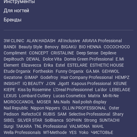
Инструменты
Для ногтей
Бренды
3W CLINIC
ALAN HADASH
All Inclusive
ARAVIA Professional
BANDI
Beauty Style
Benovy
BIGAKU
BIO HENNA
COCOCHOCO
Compliment
CONCEPT
CRISTALINE
Deep Sense
Depileve
Depiltouch
DEWAL
Dolce Vita
Domix Green Professional
E.Mi
Element
Elizavecca
Erika
Estel
ESTELARE
ESTHETIC HOUSE
Etude Organix
Fortheskin
Funny Organix
GA.MA
GEHWOL
Gezatone
GIMAP
Godefroy
Hair Company Professional
HEMPZ
INSIGHT
IQ BEAUTY
J:ON
Jigott
Kapous Professional
KEUNE
KIEPE
Kiss by Rosemine
L'Oreal Professionnel
La'dor
LEBELAGE
LEXUS
Lombard Cutlery
Lucas Cosmetics
Matrix
Mi-Ri-Ne
MOROCCANOIL
MOSER
Ms.Nails
Nail polish display
Nail Republic
Nippon Nippers
OLLIN PROFESSIONAL
Oster
Pedison
RefectoCil
RUBIS
SAM
Selective Professional
Shary
SIBEL
SILVER STAR
SolBianca
SOPHIN
Strong
SUNTACHI
Surgi
TAKARA
TNL Professional
VALMONA
WAHL
Wella Professionals
WT-Methode
YES
Yoko
ЧИСТОВЬЕ