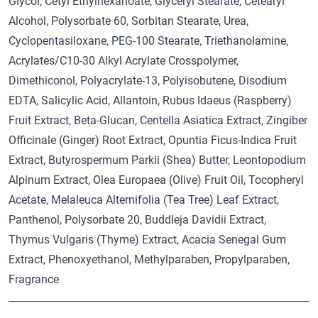
Glycol, Cetyl Ethylhexanoate, Glyceryl Stearate, Cetearyl
Alcohol, Polysorbate 60, Sorbitan Stearate, Urea,
Cyclopentasiloxane, PEG-100 Stearate, Triethanolamine,
Acrylates/C10-30 Alkyl Acrylate Crosspolymer,
Dimethiconol, Polyacrylate-13, Polyisobutene, Disodium
EDTA, Salicylic Acid, Allantoin, Rubus Idaeus (Raspberry)
Fruit Extract, Beta-Glucan, Centella Asiatica Extract, Zingiber
Officinale (Ginger) Root Extract, Opuntia Ficus-Indica Fruit
Extract, Butyrospermum Parkii (Shea) Butter, Leontopodium
Alpinum Extract, Olea Europaea (Olive) Fruit Oil, Tocopheryl
Acetate, Melaleuca Alternifolia (Tea Tree) Leaf Extract,
Panthenol, Polysorbate 20, Buddleja Davidii Extract,
Thymus Vulgaris (Thyme) Extract, Acacia Senegal Gum
Extract, Phenoxyethanol, Methylparaben, Propylparaben,
Fragrance