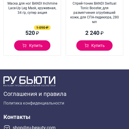
Маска для ног BANDI Inchmine
Спрей-тоник BANDI Switual
Lace-Up Leg Mask, кружевная,
Tonic Booster, для
34 гр, супер акция
размягчения огрубевшей
кожи, для СПА-педикюра, 280
мл
1 090 ₽
520
2 240
₽
₽
Купить
Купить
Соглашения и правила
Политика конфиденциальности
Контакты
shop@ru-beauty.com