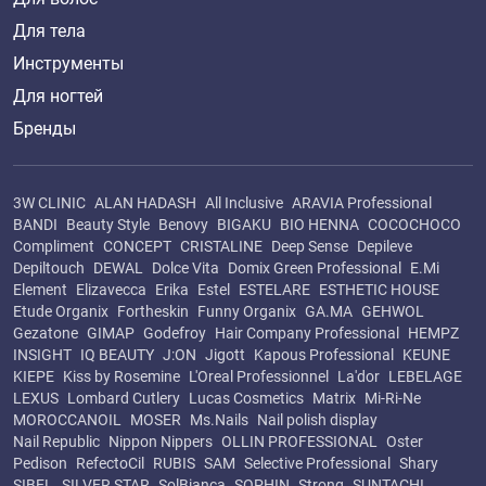
Для тела
Инструменты
Для ногтей
Бренды
3W CLINIC
ALAN HADASH
All Inclusive
ARAVIA Professional
BANDI
Beauty Style
Benovy
BIGAKU
BIO HENNA
COCOCHOCO
Compliment
CONCEPT
CRISTALINE
Deep Sense
Depileve
Depiltouch
DEWAL
Dolce Vita
Domix Green Professional
E.Mi
Element
Elizavecca
Erika
Estel
ESTELARE
ESTHETIC HOUSE
Etude Organix
Fortheskin
Funny Organix
GA.MA
GEHWOL
Gezatone
GIMAP
Godefroy
Hair Company Professional
HEMPZ
INSIGHT
IQ BEAUTY
J:ON
Jigott
Kapous Professional
KEUNE
KIEPE
Kiss by Rosemine
L'Oreal Professionnel
La'dor
LEBELAGE
LEXUS
Lombard Cutlery
Lucas Cosmetics
Matrix
Mi-Ri-Ne
MOROCCANOIL
MOSER
Ms.Nails
Nail polish display
Nail Republic
Nippon Nippers
OLLIN PROFESSIONAL
Oster
Pedison
RefectoCil
RUBIS
SAM
Selective Professional
Shary
SIBEL
SILVER STAR
SolBianca
SOPHIN
Strong
SUNTACHI