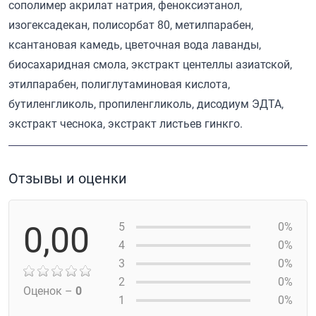
сополимер акрилат натрия, феноксиэтанол,
изогексадекан, полисорбат 80, метилпарабен,
ксантановая камедь, цветочная вода лаванды,
биосахаридная смола, экстракт центеллы азиатской,
этилпарабен, полиглутаминовая кислота,
бутиленгликоль, пропиленгликоль, дисодиум ЭДТА,
экстракт чеснока, экстракт листьев гинкго.
Отзывы и оценки
0,00
5
0%
4
0%
3
0%
2
0%
Оценок –
0
1
0%