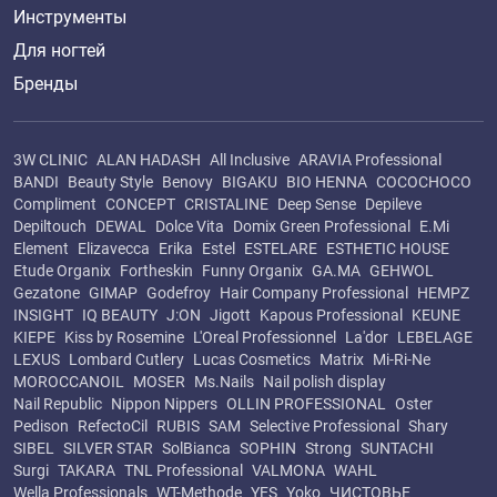
Инструменты
Для ногтей
Бренды
3W CLINIC
ALAN HADASH
All Inclusive
ARAVIA Professional
BANDI
Beauty Style
Benovy
BIGAKU
BIO HENNA
COCOCHOCO
Compliment
CONCEPT
CRISTALINE
Deep Sense
Depileve
Depiltouch
DEWAL
Dolce Vita
Domix Green Professional
E.Mi
Element
Elizavecca
Erika
Estel
ESTELARE
ESTHETIC HOUSE
Etude Organix
Fortheskin
Funny Organix
GA.MA
GEHWOL
Gezatone
GIMAP
Godefroy
Hair Company Professional
HEMPZ
INSIGHT
IQ BEAUTY
J:ON
Jigott
Kapous Professional
KEUNE
KIEPE
Kiss by Rosemine
L'Oreal Professionnel
La'dor
LEBELAGE
LEXUS
Lombard Cutlery
Lucas Cosmetics
Matrix
Mi-Ri-Ne
MOROCCANOIL
MOSER
Ms.Nails
Nail polish display
Nail Republic
Nippon Nippers
OLLIN PROFESSIONAL
Oster
Pedison
RefectoCil
RUBIS
SAM
Selective Professional
Shary
SIBEL
SILVER STAR
SolBianca
SOPHIN
Strong
SUNTACHI
Surgi
TAKARA
TNL Professional
VALMONA
WAHL
Wella Professionals
WT-Methode
YES
Yoko
ЧИСТОВЬЕ