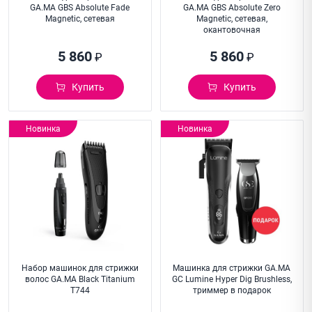
GA.MA GBS Absolute Fade
GA.MA GBS Absolute Zero
Magnetic, сетевая
Magnetic, сетевая,
окантовочная
5 860
5 860
₽
₽
Купить
Купить
Новинка
Новинка
Набор машинок для стрижки
Машинка для стрижки GA.MA
волос GA.MA Black Titanium
GC Lumine Hyper Dig Brushless,
T744
триммер в подарок