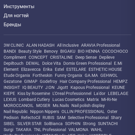
Инструменты
Для ногтей
Бренды
3W CLINIC
ALAN HADASH
All Inclusive
ARAVIA Professional
BANDI
Beauty Style
Benovy
BIGAKU
BIO HENNA
COCOCHOCO
Compliment
CONCEPT
CRISTALINE
Deep Sense
Depileve
Depiltouch
DEWAL
Dolce Vita
Domix Green Professional
E.Mi
Element
Elizavecca
Erika
Estel
ESTELARE
ESTHETIC HOUSE
Etude Organix
Fortheskin
Funny Organix
GA.MA
GEHWOL
Gezatone
GIMAP
Godefroy
Hair Company Professional
HEMPZ
INSIGHT
IQ BEAUTY
J:ON
Jigott
Kapous Professional
KEUNE
KIEPE
Kiss by Rosemine
L'Oreal Professionnel
La'dor
LEBELAGE
LEXUS
Lombard Cutlery
Lucas Cosmetics
Matrix
Mi-Ri-Ne
MOROCCANOIL
MOSER
Ms.Nails
Nail polish display
Nail Republic
Nippon Nippers
OLLIN PROFESSIONAL
Oster
Pedison
RefectoCil
RUBIS
SAM
Selective Professional
Shary
SIBEL
SILVER STAR
SolBianca
SOPHIN
Strong
SUNTACHI
Surgi
TAKARA
TNL Professional
VALMONA
WAHL