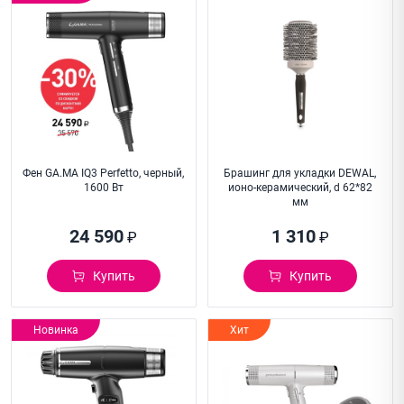
Фен GA.MA IQ3 Perfetto, черный,
Брашинг для укладки DEWAL,
1600 Вт
ионо-керамический, d 62*82
мм
24 590
1 310
₽
₽
Купить
Купить
Новинка
Хит