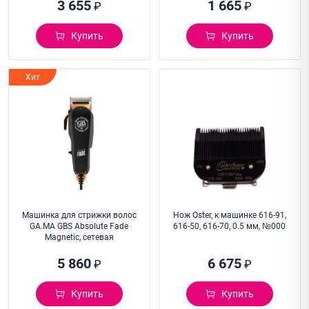
3 655
1 665
₽
₽
Купить
Купить
Хит
Машинка для стрижки волос
Нож Oster, к машинке 616-91,
GA.MA GBS Absolute Fade
616-50, 616-70, 0.5 мм, №000
Magnetic, сетевая
5 860
6 675
₽
₽
Купить
Купить