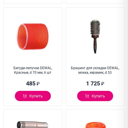
Бигуди-липучки DEWAL,
Брашинг для укладки DEWAL,
Красные, d 70 мм, 6 шт
мокка, керамик, d 53
485
1 725
₽
₽
Купить
Купить