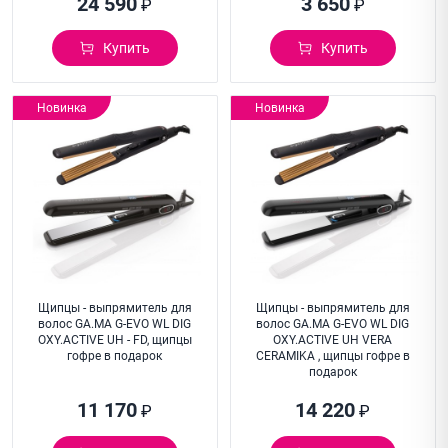
24 590
3 650
₽
₽
Купить
Купить
Новинка
Новинка
Щипцы - выпрямитель для
Щипцы - выпрямитель для
волос GA.MA G-EVO WL DIG
волос GA.MA G-EVO WL DIG
OXY.ACTIVE UH - FD, щипцы
OXY.ACTIVE UH VERA
гофре в подарок
CERAMIKA , щипцы гофре в
подарок
11 170
14 220
₽
₽