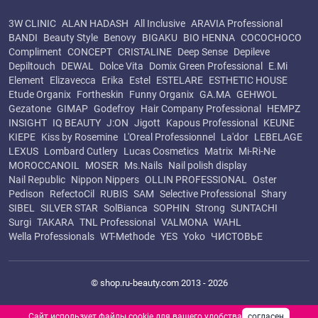
3W CLINIC
ALAN HADASH
All Inclusive
ARAVIA Professional
BANDI
Beauty Style
Benovy
BIGAKU
BIO HENNA
COCOCHOCO
Compliment
CONCEPT
CRISTALINE
Deep Sense
Depileve
Depiltouch
DEWAL
Dolce Vita
Domix Green Professional
E.Mi
Element
Elizavecca
Erika
Estel
ESTELARE
ESTHETIC HOUSE
Etude Organix
Fortheskin
Funny Organix
GA.MA
GEHWOL
Gezatone
GIMAP
Godefroy
Hair Company Professional
HEMPZ
INSIGHT
IQ BEAUTY
J:ON
Jigott
Kapous Professional
KEUNE
KIEPE
Kiss by Rosemine
L'Oreal Professionnel
La'dor
LEBELAGE
LEXUS
Lombard Cutlery
Lucas Cosmetics
Matrix
Mi-Ri-Ne
MOROCCANOIL
MOSER
Ms.Nails
Nail polish display
Nail Republic
Nippon Nippers
OLLIN PROFESSIONAL
Oster
Pedison
RefectoCil
RUBIS
SAM
Selective Professional
Shary
SIBEL
SILVER STAR
SolBianca
SOPHIN
Strong
SUNTACHI
Surgi
TAKARA
TNL Professional
VALMONA
WAHL
Wella Professionals
WT-Methode
YES
Yoko
ЧИСТОВЬЕ
© shop.ru-beauty.com 2013 - 2026
Сайт использует файлы cookie для вашего удобства
согласен