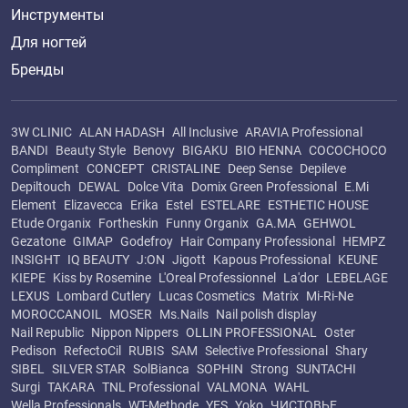
Инструменты
Для ногтей
Бренды
3W CLINIC
ALAN HADASH
All Inclusive
ARAVIA Professional
BANDI
Beauty Style
Benovy
BIGAKU
BIO HENNA
COCOCHOCO
Compliment
CONCEPT
CRISTALINE
Deep Sense
Depileve
Depiltouch
DEWAL
Dolce Vita
Domix Green Professional
E.Mi
Element
Elizavecca
Erika
Estel
ESTELARE
ESTHETIC HOUSE
Etude Organix
Fortheskin
Funny Organix
GA.MA
GEHWOL
Gezatone
GIMAP
Godefroy
Hair Company Professional
HEMPZ
INSIGHT
IQ BEAUTY
J:ON
Jigott
Kapous Professional
KEUNE
KIEPE
Kiss by Rosemine
L'Oreal Professionnel
La'dor
LEBELAGE
LEXUS
Lombard Cutlery
Lucas Cosmetics
Matrix
Mi-Ri-Ne
MOROCCANOIL
MOSER
Ms.Nails
Nail polish display
Nail Republic
Nippon Nippers
OLLIN PROFESSIONAL
Oster
Pedison
RefectoCil
RUBIS
SAM
Selective Professional
Shary
SIBEL
SILVER STAR
SolBianca
SOPHIN
Strong
SUNTACHI
Surgi
TAKARA
TNL Professional
VALMONA
WAHL
Wella Professionals
WT-Methode
YES
Yoko
ЧИСТОВЬЕ