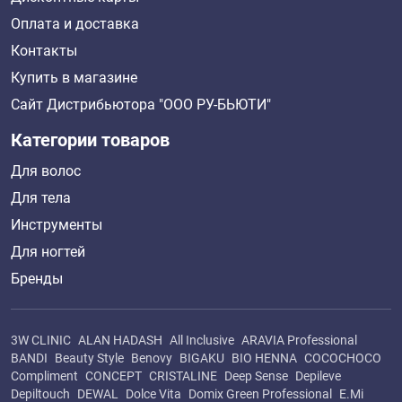
Оплата и доставка
Контакты
Купить в магазине
Сайт Дистрибьютора "ООО РУ-БЬЮТИ"
Категории товаров
Для волос
Для тела
Инструменты
Для ногтей
Бренды
3W CLINIC
ALAN HADASH
All Inclusive
ARAVIA Professional
BANDI
Beauty Style
Benovy
BIGAKU
BIO HENNA
COCOCHOCO
Compliment
CONCEPT
CRISTALINE
Deep Sense
Depileve
Depiltouch
DEWAL
Dolce Vita
Domix Green Professional
E.Mi