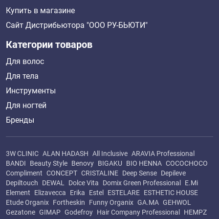
Купить в магазине
Сайт Дистрибьютора "ООО РУ-БЬЮТИ"
Категории товаров
Для волос
Для тела
Инструменты
Для ногтей
Бренды
3W CLINIC
ALAN HADASH
All Inclusive
ARAVIA Professional
BANDI
Beauty Style
Benovy
BIGAKU
BIO HENNA
COCOCHOCO
Compliment
CONCEPT
CRISTALINE
Deep Sense
Depileve
Depiltouch
DEWAL
Dolce Vita
Domix Green Professional
E.Mi
Element
Elizavecca
Erika
Estel
ESTELARE
ESTHETIC HOUSE
Etude Organix
Fortheskin
Funny Organix
GA.MA
GEHWOL
Gezatone
GIMAP
Godefroy
Hair Company Professional
HEMPZ