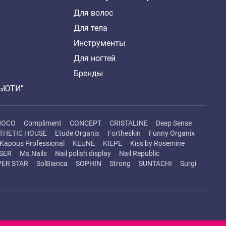
Для волос
Для тела
Инструменты
Для ногтей
Бренды
БЬЮТИ"
HOCO
Compliment
CONCEPT
CRISTALINE
Deep Sense
THETIC HOUSE
Etude Organix
Fortheskin
Funny Organix
Kapous Professional
KEUNE
KIEPE
Kiss by Rosemine
SER
Ms.Nails
Nail polish display
Nail Republic
VER STAR
SolBianca
SOPHIN
Strong
SUNTACHI
Surgi