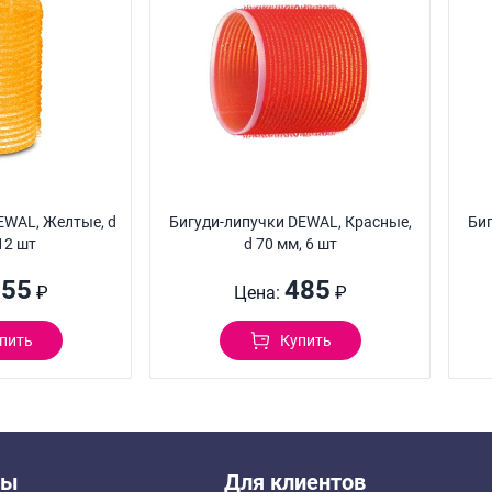
EWAL, Желтые, d
Бигуди-липучки DEWAL, Красные,
Биг
12 шт
d 70 мм, 6 шт
355
485
₽
Цена:
₽
пить
Купить
ты
Для клиентов