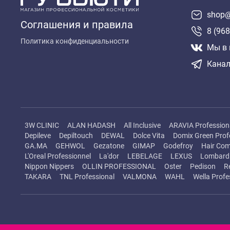
shop@
Соглашения и правила
8 (968
Политика конфиденциальности
Мы в 
Канал
3W CLINIC
ALAN HADASH
All Inclusive
ARAVIA Profession
Depileve
Depiltouch
DEWAL
Dolce Vita
Domix Green Prof
GA.MA
GEHWOL
Gezatone
GIMAP
Godefroy
Hair Com
L'Oreal Professionnel
La'dor
LEBELAGE
LEXUS
Lombard 
Nippon Nippers
OLLIN PROFESSIONAL
Oster
Pedison
R
TAKARA
TNL Professional
VALMONA
WAHL
Wella Profe