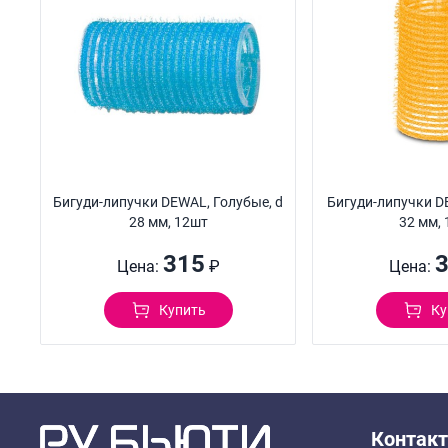
Бигуди-липучки DEWAL, Голубые, d
Бигуди-липучки D
28 мм, 12шт
32 мм, 
315
Цена:
₽
Цена:
Купить
Ку
Контак