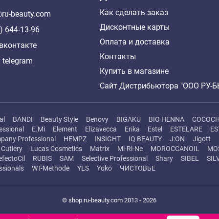
Как сделать заказ
ru-beauty.com
Дисконтные карты
) 644-13-96
Оплата и доставка
вконтакте
Контакты
 telegram
Купить в магазине
Сайт Дистрибьютора "ООО РУ-
al
BANDI
Beauty Style
Benovy
BIGAKU
BIO HENNA
COCOC
essional
E.Mi
Element
Elizavecca
Erika
Estel
ESTELARE
ES
pany Professional
HEMPZ
INSIGHT
IQ BEAUTY
J:ON
Jigott
Cutlery
Lucas Cosmetics
Matrix
Mi-Ri-Ne
MOROCCANOIL
MO
efectoCil
RUBIS
SAM
Selective Professional
Shary
SIBEL
SIL
ssionals
WT-Methode
YES
Yoko
ЧИСТОВЬЕ
© shop.ru-beauty.com 2013 - 2026