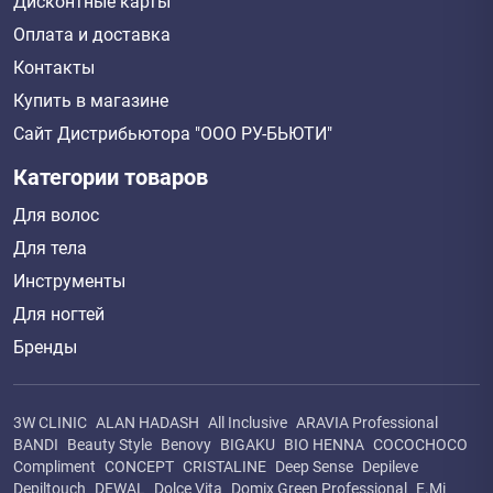
Дисконтные карты
Оплата и доставка
Контакты
Купить в магазине
Сайт Дистрибьютора "ООО РУ-БЬЮТИ"
Категории товаров
Для волос
Для тела
Инструменты
Для ногтей
Бренды
3W CLINIC
ALAN HADASH
All Inclusive
ARAVIA Professional
BANDI
Beauty Style
Benovy
BIGAKU
BIO HENNA
COCOCHOCO
Compliment
CONCEPT
CRISTALINE
Deep Sense
Depileve
Depiltouch
DEWAL
Dolce Vita
Domix Green Professional
E.Mi