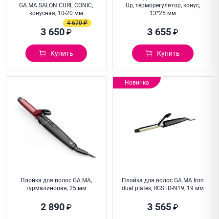
GA.MA SALON CURL CONIC,
Up, терморегулятор, конус,
конусная, 10-20 мм
13*25 мм
4 670 ₽
3 650
3 655
₽
₽
Купить
Купить
Новинка
Плойка для волос GA.MA,
Плойка для волос GA.MA Iron
турмалиновая, 25 мм
dual plates, RGSTD-N19, 19 мм
2 890
3 565
₽
₽