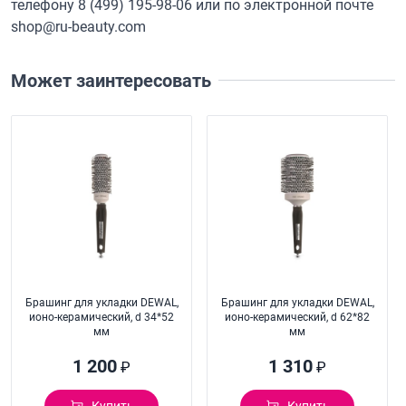
телефону
8 (499) 195-98-06
или по электронной почте
shop@ru-beauty.com
Может заинтересовать
Брашинг для укладки DEWAL,
Брашинг для укладки DEWAL,
ионо-керамический, d 34*52
ионо-керамический, d 62*82
мм
мм
1 200
1 310
₽
₽
Купить
Купить