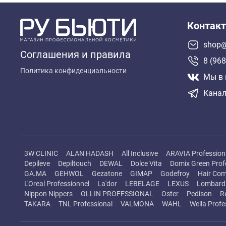
Контак
shop@
Соглашения и правила
8 (968
Политика конфиденциальности
Мы в 
Канал
3W CLINIC
ALAN HADASH
All Inclusive
ARAVIA Profession
Depileve
Depiltouch
DEWAL
Dolce Vita
Domix Green Prof
GA.MA
GEHWOL
Gezatone
GIMAP
Godefroy
Hair Com
L'Oreal Professionnel
La'dor
LEBELAGE
LEXUS
Lombard 
Nippon Nippers
OLLIN PROFESSIONAL
Oster
Pedison
R
TAKARA
TNL Professional
VALMONA
WAHL
Wella Profe