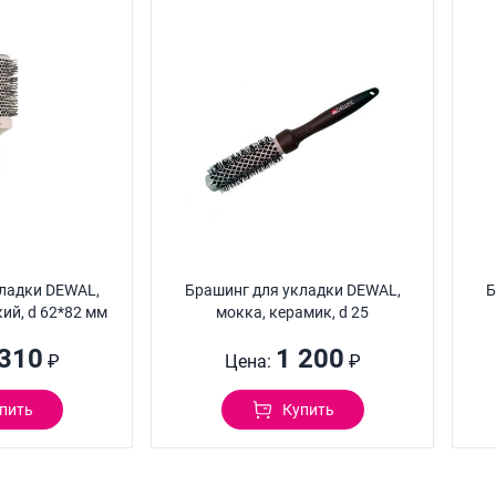
ладки DEWAL,
Брашинг для укладки DEWAL,
Б
ий, d 62*82 мм
мокка, керамик, d 25
 310
1 200
₽
Цена:
₽
пить
Купить