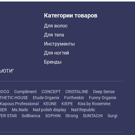
Категории товаров
Для волос
Для тела
Инструменты
Для ногтей
Бренды
БЬЮТИ"
HOCO
Compliment
CONCEPT
CRISTALINE
Deep Sense
THETIC HOUSE
Etude Organix
Fortheskin
Funny Organix
Kapous Professional
KEUNE
KIEPE
Kiss by Rosemine
SER
Ms.Nails
Nail polish display
Nail Republic
VER STAR
SolBianca
SOPHIN
Strong
SUNTACHI
Surgi