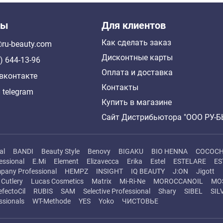
ты
Для клиентов
Как сделать заказ
ru-beauty.com
Дисконтные карты
) 644-13-96
Оплата и доставка
вконтакте
Контакты
 telegram
Купить в магазине
Сайт Дистрибьютора "ООО РУ-
al
BANDI
Beauty Style
Benovy
BIGAKU
BIO HENNA
COCOC
essional
E.Mi
Element
Elizavecca
Erika
Estel
ESTELARE
ES
pany Professional
HEMPZ
INSIGHT
IQ BEAUTY
J:ON
Jigott
Cutlery
Lucas Cosmetics
Matrix
Mi-Ri-Ne
MOROCCANOIL
MO
efectoCil
RUBIS
SAM
Selective Professional
Shary
SIBEL
SIL
ssionals
WT-Methode
YES
Yoko
ЧИСТОВЬЕ