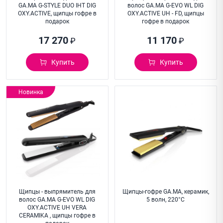
GA.MA G-STYLE DUO IHT DIG
волос GA.MA G-EVO WL DIG
OXY.ACTIVE, щипцы гофре в
OXY.ACTIVE UH - FD, щипцы
подарок
гофре в подарок
17 270
11 170
₽
₽
Купить
Купить
Новинка
Щипцы - выпрямитель для
Щипцы-гофре GA.MA, керамик,
волос GA.MA G-EVO WL DIG
5 волн, 220°C
OXY.ACTIVE UH VERA
CERAMIKA , щипцы гофре в