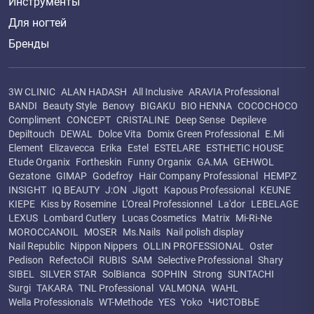
Инструменты
Для ногтей
Бренды
3W CLINIC
ALAN HADASH
All Inclusive
ARAVIA Professional
BANDI
Beauty Style
Benovy
BIGAKU
BIO HENNA
COCOCHOCO
Compliment
CONCEPT
CRISTALINE
Deep Sense
Depileve
Depiltouch
DEWAL
Dolce Vita
Domix Green Professional
E.Mi
Element
Elizavecca
Erika
Estel
ESTELARE
ESTHETIC HOUSE
Etude Organix
Fortheskin
Funny Organix
GA.MA
GEHWOL
Gezatone
GIMAP
Godefroy
Hair Company Professional
HEMPZ
INSIGHT
IQ BEAUTY
J:ON
Jigott
Kapous Professional
KEUNE
KIEPE
Kiss by Rosemine
L'Oreal Professionnel
La'dor
LEBELAGE
LEXUS
Lombard Cutlery
Lucas Cosmetics
Matrix
Mi-Ri-Ne
MOROCCANOIL
MOSER
Ms.Nails
Nail polish display
Nail Republic
Nippon Nippers
OLLIN PROFESSIONAL
Oster
Pedison
RefectoCil
RUBIS
SAM
Selective Professional
Shary
SIBEL
SILVER STAR
SolBianca
SOPHIN
Strong
SUNTACHI
Surgi
TAKARA
TNL Professional
VALMONA
WAHL
Wella Professionals
WT-Methode
YES
Yoko
ЧИСТОВЬЕ