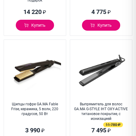
подарок
14 220
4 775
₽
₽
Купить
Купить
Щипцы гофре GA.MA Fable
Выпрямитель для волос
Frise, керамика, 5 волн, 220
GA.MA G-STYLE IHT OXY-ACTIVE
градусов, 50 Вт
титановое покрытие, c
ионизацией
11 780 ₽
3 990
7 495
₽
₽