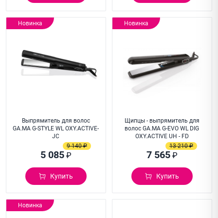
Новинка
Новинка
Выпрямитель для волос
Щипцы - выпрямитель для
GA.MA G-STYLE WL OXY.ACTIVE-
волос GA.MA G-EVO WL DIG
JC
OXY.ACTIVE UH - FD
9 140 ₽
13 210 ₽
5 085
7 565
₽
₽
Купить
Купить
Новинка