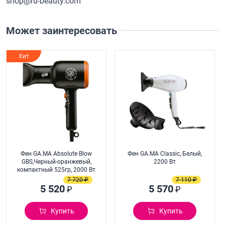
shop@ru-beauty.com
Может заинтересовать
Хит
Фен GA.MA Absolute Blow
Фен GA.MA Classic, Белый,
GBS,Черный-оранжевый,
2200 Вт
компактный 525гр, 2000 Вт
7 720 ₽
7 110 ₽
5 520
5 570
₽
₽
Купить
Купить