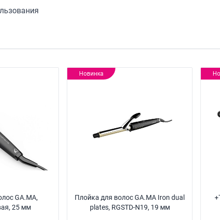
ользования
Новинка
Но
олос GA.MA,
Плойка для волос GA.MA Iron dual
+
ая, 25 мм
plates, RGSTD-N19, 19 мм