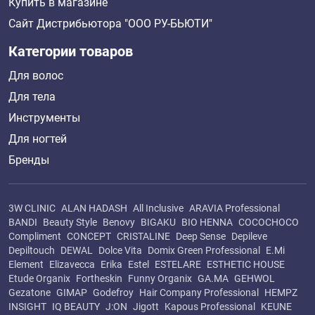
Купить в магазине
Сайт Дистрибьютора "ООО РУ-БЬЮТИ"
Категории товаров
Для волос
Для тела
Инструменты
Для ногтей
Бренды
3W CLINIC
ALAN HADASH
All Inclusive
ARAVIA Professional
BANDI
Beauty Style
Benovy
BIGAKU
BIO HENNA
COCOCHOCO
Compliment
CONCEPT
CRISTALINE
Deep Sense
Depileve
Depiltouch
DEWAL
Dolce Vita
Domix Green Professional
E.Mi
Element
Elizavecca
Erika
Estel
ESTELARE
ESTHETIC HOUSE
Etude Organix
Fortheskin
Funny Organix
GA.MA
GEHWOL
Gezatone
GIMAP
Godefroy
Hair Company Professional
HEMPZ
INSIGHT
IQ BEAUTY
J:ON
Jigott
Kapous Professional
KEUNE