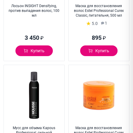
Лосьон INSIGHT Densifying,
Маска для восстановления
против выпадения волос, 100
волос Estel Professional Curex
мл
Classic, питательня, 500 мл
1
5.0
3 450
895
₽
₽
Купить
Купить
Мусс для объема Kapous
Маска для восстановления
Professional, сильной
волос Estel Professional Curex