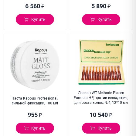
6 560
5 890
₽
₽
Купить
Купить
Лосьон WT-Methode Placen
Formula HP, против выпадения,
Паста Kapous Professional,
для роста волос, №4, 12*10 мл
сильной фиксации, 100 мл
955
10 540
₽
₽
Купить
Купить