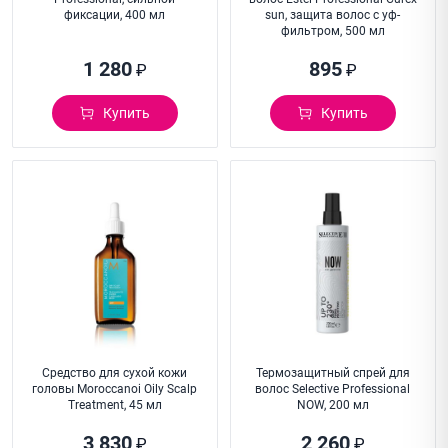
фиксации, 400 мл
sun, защита волос с уф-
фильтром, 500 мл
1 280
895
₽
₽
Купить
Купить
Средство для сухой кожи
Термозащитный спрей для
головы Moroccanoi Oily Scalp
волос Selective Professional
Treatment, 45 мл
NOW, 200 мл
3 830
2 260
₽
₽