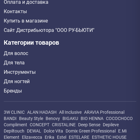
Оплата и доставка
Контакты
Купить в магазине
Сайт Дистрибьютора "ООО РУ-БЬЮТИ"
Категории товаров
Для волос
Для тела
Инструменты
Для ногтей
Бренды
3W CLINIC
ALAN HADASH
All Inclusive
ARAVIA Professional
BANDI
Beauty Style
Benovy
BIGAKU
BIO HENNA
COCOCHOCO
Compliment
CONCEPT
CRISTALINE
Deep Sense
Depileve
Depiltouch
DEWAL
Dolce Vita
Domix Green Professional
E.Mi
Element
Elizavecca
Erika
Estel
ESTELARE
ESTHETIC HOUSE