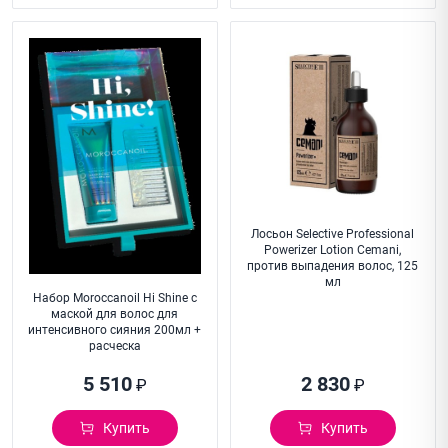
Лосьон Selective Professional
Powerizer Lotion Cemani,
против выпадения волос, 125
мл
Набор Moroccanoil Hi Shine с
маской для волос для
интенсивного сияния 200мл +
расческа
5 510
2 830
₽
₽
Купить
Купить